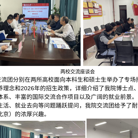
两校
交流座谈会
交流团分别在两所高校面向本科生和硕士
生
举办了专场
养理念和
2026年的招生政策
，
详细介绍了我院
博士点
体系
、
丰富的国际交流合作项目
以及广阔的就业前景。
生活
、
就业去向
等问题踊跃提问，我院
交流团
给予了耐
北京
）
的浓厚兴趣。